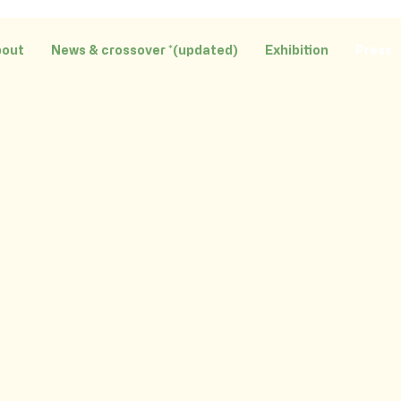
bout
News & crossover *(updated)
Exhibition
Press