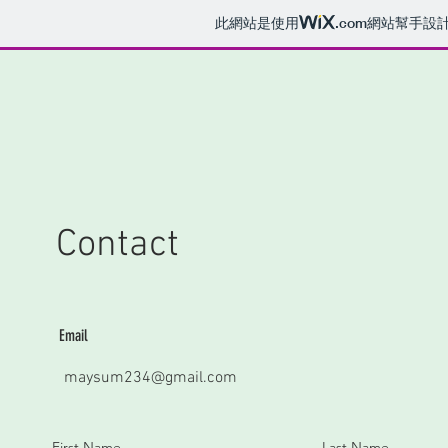
此網站是使用
.com
網站幫手設
Contact
Email
maysum234@gmail.com
First Name
Last Name