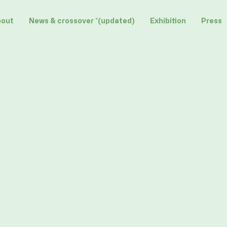
bout
News & crossover *(updated)
Exhibition
Press